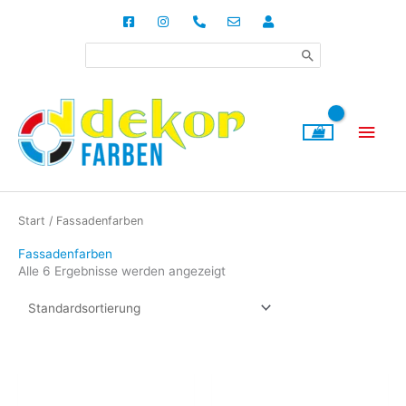
Zum
Inhalt
Search
springen
for:
Hau
Start
/ Fassadenfarben
Fassadenfarben
Alle 6 Ergebnisse werden angezeigt