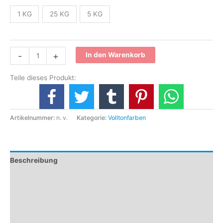
1 KG
25 KG
5 KG
-
+
In den Warenkorb
Teile dieses Produkt:
Artikelnummer:
n. v.
Kategorie:
Volltonfarben
Beschreibung
Zusätzliche Informationen
Rezensionen (0)
Technisches Merkblatt