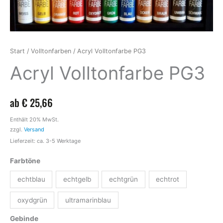
Start
/
Volltonfarben
/ Acryl Volltonfarbe PG3
Acryl Volltonfarbe PG3
ab
€
25,66
Enthält 20% MwSt.
zzgl.
Versand
Lieferzeit: ca. 3-5 Werktage
Farbtöne
echtblau
echtgelb
echtgrün
echtrot
oxydgrün
ultramarinblau
Gebinde