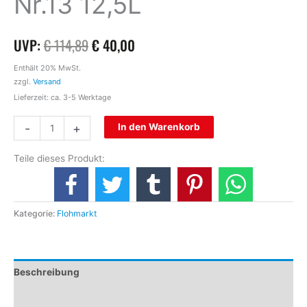
Nr.13 12,5L
UVP:
€
114,89
€
40,00
Enthält 20% MwSt.
zzgl.
Versand
Lieferzeit: ca. 3-5 Werktage
-
+
In den Warenkorb
Teile dieses Produkt:
Kategorie:
Flohmarkt
Beschreibung
Zusätzliche Informationen